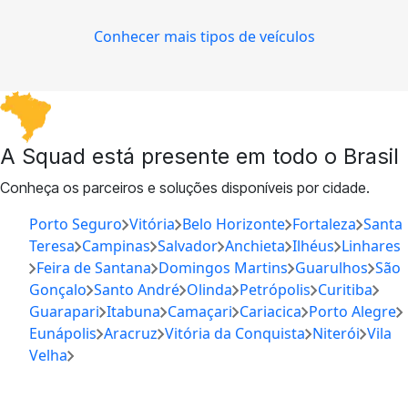
Conhecer mais tipos de veículos
A Squad está presente em todo o Brasil
Conheça os parceiros e soluções disponíveis por cidade.
Porto Seguro
Vitória
Belo Horizonte
Fortaleza
Santa
Teresa
Campinas
Salvador
Anchieta
Ilhéus
Linhares
Feira de Santana
Domingos Martins
Guarulhos
São
Gonçalo
Santo André
Olinda
Petrópolis
Curitiba
Guarapari
Itabuna
Camaçari
Cariacica
Porto Alegre
Eunápolis
Aracruz
Vitória da Conquista
Niterói
Vila
Velha