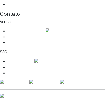
Notícias
Contato
Vendas
WhatsApp de vendas
cotacao@aguiabranca.com.br
(27) 99917-1468
SAC
WhatsApp SAC
contato@voudesquad.com.br
(27) 99888-6949