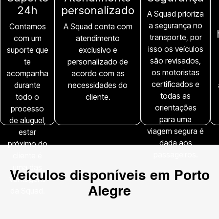
24h
personalizado
A Squad prioriza
a segurança no
Contamos
A Squad conta com
transporte, por
com um
atendimento
isso os veículos
suporte que
exclusivo e
são revisados,
te
personalizado de
os motoristas
acompanha
acordo com as
certificados e
durante
necessidades do
todas as
todo o
cliente.
orientações
processo
para uma
de aluguel,
viagem segura é
estar
dada aos
próximo do
passageiros.
cliente é
uma das
Veículos disponíveis em
Porto
vantagens
Alegre
da Squad.