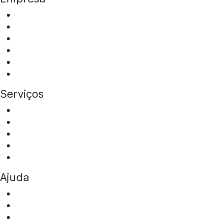
Quem somos
ESG
Programa de Integridade
Tipos de Veículos
Locais de Atuação
Sala de Imprensa
Serviços
Aluguel de ônibus
Aluguel de vans
Transfer Squad
Squad Eventos
Mobilidade Corporativa
Ajuda
Perguntas frequentes
Fale conosco
Portal da privacidade