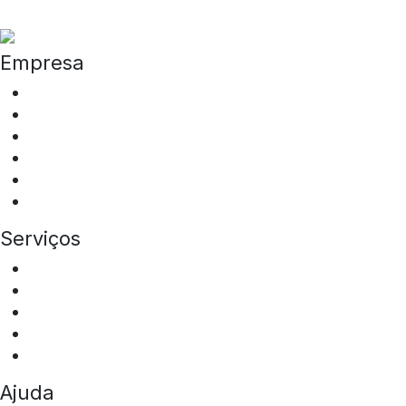
Empresa
Quem somos
ESG
Programa de Integridade
Tipos de Veículos
Locais de Atuação
Sala de Imprensa
Serviços
Aluguel de ônibus
Aluguel de vans
Transfer Squad
Squad Eventos
Mobilidade Corporativa
Ajuda