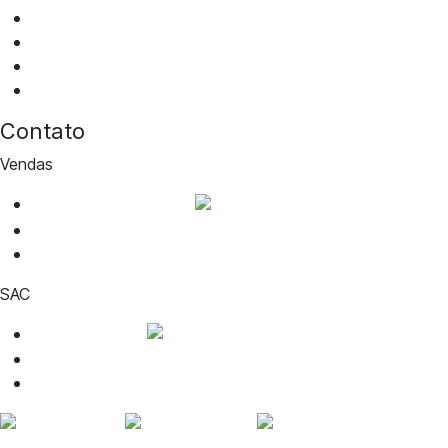
Perguntas frequentes
Fale conosco
Portal da privacidade
Notícias
Contato
Vendas
WhatsApp de vendas
cotacao@aguiabranca.com.br
(27) 99917-1468
SAC
WhatsApp SAC
contato@voudesquad.com.br
(27) 99888-6949