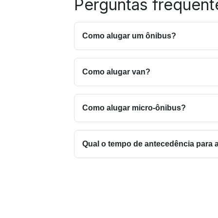
Perguntas frequent
Como alugar um ônibus?
Alugar ônibus com a Squad é rápido e 
basta entrar em contato com o nosso t
Como alugar van?
O processo para alugar uma van é semel
ela possui cerca de 20 lugares. Para r
(27) 99917-1468. Outros dois fatores im
Como alugar micro-ônibus?
acesso, onde os ônibus talvez não pas
Para alugar um micro-ônibus é necessá
Acesse o nosso site e faça uma simula
Qual o tempo de antecedência para 
A partir de 48 horas, mas o ideal é so
sujeitos à disponibilidade de veículos.