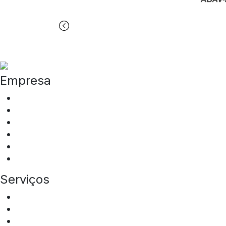
Empresa
Quem somos
ESG
Programa de Integridade
Tipos de Veículos
Locais de Atuação
Sala de Imprensa
Serviços
Aluguel de ônibus
Aluguel de vans
Transfer Squad