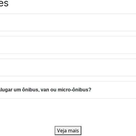
es
seguro. Trabalhamos com veículos modernos e motoristas qualif
ime de atendimento através do whatsapp (27) 99917-1468.
hante ao aluguel de ônibus, entretanto a van é ideal para um 
ealizar o seu orçamento, basta entrar em contato com o nosso 
portantes a serem levados em conta são o conforto e o fato de q
sariam.
rio levar em conta o número de pessoas que esse tipo de veícu
ção, para entender melhor sobre valores e demais informações.
alugar um ônibus, van ou micro-ônibus?
licitar o aluguel do veículo com pelo menos 15 dias de antecedê
Veja mais