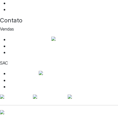
Portal da privacidade
Notícias
Contato
Vendas
WhatsApp de vendas
cotacao@aguiabranca.com.br
(27) 99917-1468
SAC
WhatsApp SAC
contato@voudesquad.com.br
(27) 99888-6949