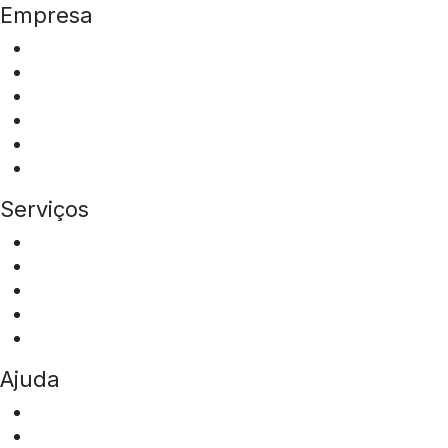
Empresa
Quem somos
ESG
Programa de Integridade
Tipos de Veículos
Locais de Atuação
Sala de Imprensa
Serviços
Aluguel de ônibus
Aluguel de vans
Transfer Squad
Squad Eventos
Mobilidade Corporativa
Ajuda
Perguntas frequentes
Fale conosco