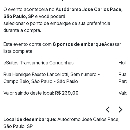
O evento acontecerá no
Autódromo José Carlos Pace,
São Paulo, SP
e você poderá
selecionar o ponto de embarque de sua preferência
durante a compra.
Este evento conta com
8
pontos de embarque
Acessar
lista completa
eSuites Transamerica Congonhas
Holid
Rua Henrique Fausto Lancellotti, Sem número -
Rua P
Campo Belo, São Paulo - São Paulo
Parqu
Valor saindo deste local:
R$ 239,00
Valor
Local de desembarque:
Autódromo José Carlos Pace,
São Paulo, SP